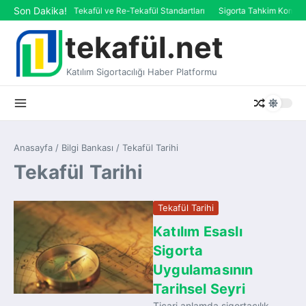
İçeriğe atla
Son Dakika!
AAOIFI’de Tekafül ve Re-Tekafül Standartları
Sigorta Tahkim Komisyo
tekafül.net
Katılım Sigortacılığı Haber Platformu
Anasayfa
/
Bilgi Bankası
/
Tekafül Tarihi
Tekafül Tarihi
Tekafül Tarihi
Katılım Esaslı
Sigorta
Uygulamasının
Tarihsel Seyri
Ticari anlamda sigortacılık