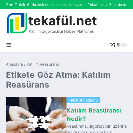
İçeriğe atla
Son Dakika!
ortasında değer kaybı artık otomatik hesaplanıyor
Tekafül devi Etiqa’da ortaklı
tekafül.net
Katılım Sigortacılığı Haber Platformu
Anasayfa
/
Katılım Reasürans
Etikete Göz Atma: Katılım
Reasürans
Tekafül Sözlüğü
Katılım Reasüransı
Nedir?
Reasürans, sigortacının üzerine
aldığı rizikonun başka bir