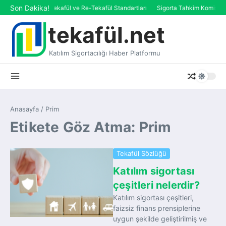
İçeriğe atla
Son Dakika!
AAOIFI’de Tekafül ve Re-Tekafül Standartları
Sigorta Tahkim Komisyonu
tekafül.net
Katılım Sigortacılığı Haber Platformu
Anasayfa
/
Prim
Etikete Göz Atma: Prim
Tekafül Sözlüğü
Katılım sigortası
çeşitleri nelerdir?
Katılım sigortası çeşitleri,
faizsiz finans prensiplerine
uygun şekilde geliştirilmiş ve