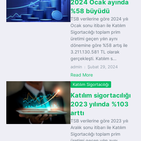
2024 Ocak ayında
%58 büyüdü
TSB verilerine göre 2024 yılı
Ocak sonu itibarı ile Katılım
Sigortacılığı toplam prim
üretimi geçen yılın aynı
dönemine göre %58 artış ile
3.211.130.581 TL olarak
gerçekleşti. Katılım s...
admin
Şubat 29, 2024
Read More
Katılım Sigortacılığı
Katılım sigortacılığı
2023 yılında %103
arttı
TSB verilerine göre 2023 yılı
Aralık sonu itibarı ile Katılım
Sigortacılığı toplam prim
üretimi geçen yılın aynı