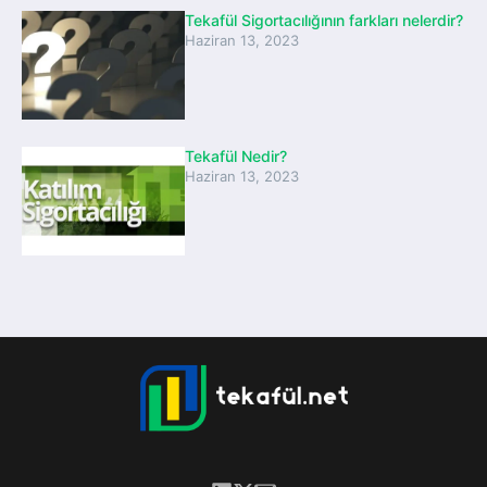
Tekafül Sigortacılığının farkları nelerdir?
Haziran 13, 2023
Tekafül Nedir?
Haziran 13, 2023