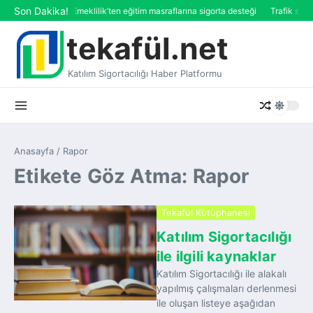
İçeriğe atla
Son Dakika!
Katılım Emeklilik’ten eğitim masraflarına sigorta desteği
Trafik sigo
tekafül.net
Katılım Sigortacılığı Haber Platformu
Anasayfa
/
Rapor
Etikete Göz Atma: Rapor
Tekafül Kütüphanesi
Katılım Sigortacılığı
ile ilgili kaynaklar
Katılım Sigortacılığı ile alakalı
yapılmış çalışmaları derlenmesi
ile oluşan listeye aşağıdan