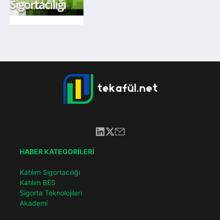
HABER KATEGORİLERİ
Katılım Sigortacılığı
Katılım BES
Sigorta Teknolojileri
Akademi