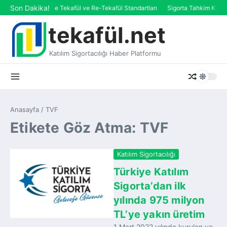
İçeriğe atla
Son Dakika!
AAOIFI’de Tekafül ve Re-Tekafül Standartları
Sigorta Tahkim Komisy
tekafül.net
Katılım Sigortacılığı Haber Platformu
Anasayfa
/
TVF
Etikete Göz Atma: TVF
Katılım Sigortacılığı
Türkiye Katılım
Sigorta’dan ilk
yılında 975 milyon
TL’ye yakın üretim
1 Mart 2022 yılında kurulan ve