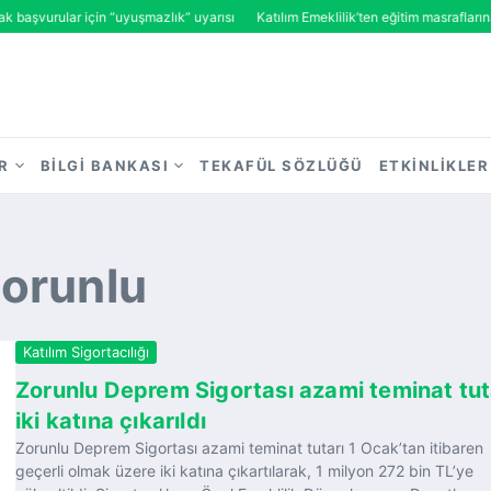
vurular için “uyuşmazlık” uyarısı
Katılım Emeklilik’ten eğitim masraflarına sig
R
BILGI BANKASI
TEKAFÜL SÖZLÜĞÜ
ETKINLIKLER
Zorunlu
Katılım Sigortacılığı
Zorunlu Deprem Sigortası azami teminat tut
iki katına çıkarıldı
Zorunlu Deprem Sigortası azami teminat tutarı 1 Ocak’tan itibaren
geçerli olmak üzere iki katına çıkartılarak, 1 milyon 272 bin TL’ye