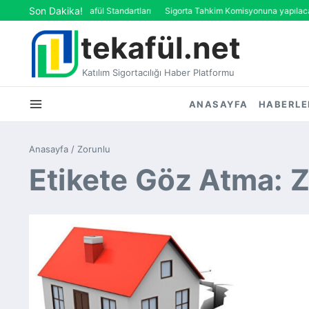
İçeriğe atla
Son Dakika!
Tekafül ve Re-Tekafül Standartları
Sigorta Tahkim Komisyonuna yapılacak baş
tekafül.net
Katılım Sigortacılığı Haber Platformu
ANASAYFA
HABERLE
Anasayfa
/
Zorunlu
Etikete Göz Atma: 