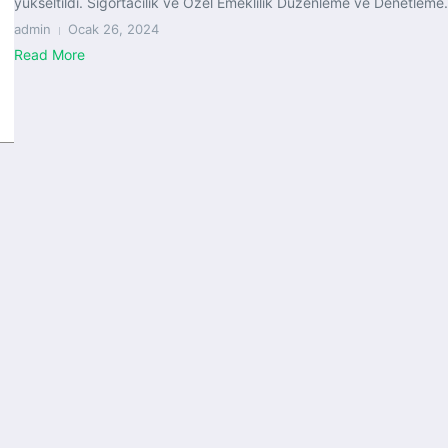
yükseltildi. Sigortacılık ve Özel Emeklilik Düzenleme ve Denetleme.
admin
Ocak 26, 2024
Read More