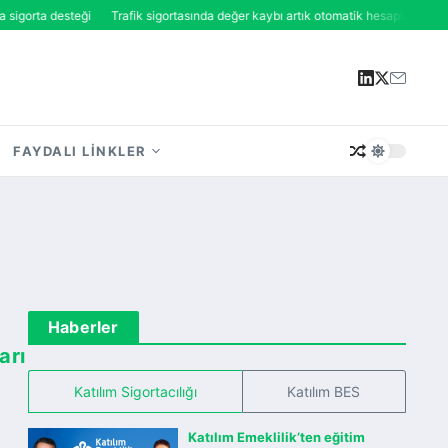
orta desteği
Trafik sigortasında değer kaybı artık otomatik hesaplanıyor
Tek
FAYDALI LINKLER
Haberler
arı
Katılım Sigortacılığı
Katılım BES
Katılım Emeklilik’ten eğitim