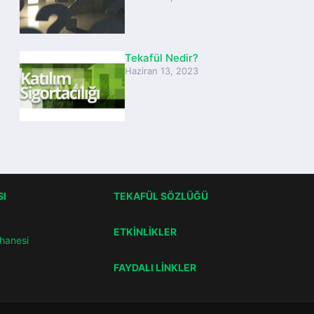
Tekafül Nedir?
Haziran 13, 2023
SI
TEKAFÜL SÖZLÜĞÜ
ETKİNLİKLER
hanesi
FAYDALI LİNKLER