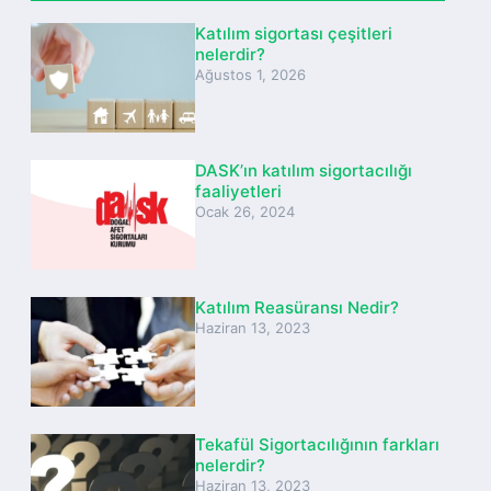
Katılım sigortası çeşitleri
nelerdir?
Ağustos 1, 2026
DASK’ın katılım sigortacılığı
faaliyetleri
Ocak 26, 2024
Katılım Reasüransı Nedir?
Haziran 13, 2023
Tekafül Sigortacılığının farkları
nelerdir?
Haziran 13, 2023