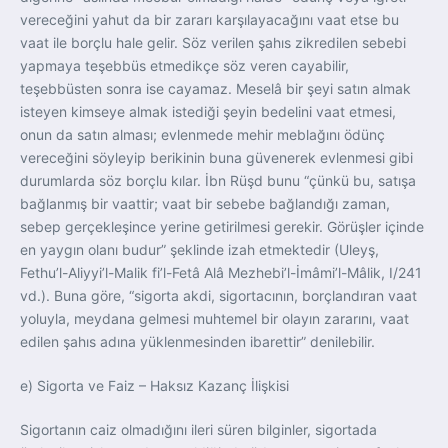
vereceğini yahut da bir zararı karşılayacağını vaat etse bu
vaat ile borçlu hale gelir. Söz verilen şahıs zikredilen sebebi
yapmaya teşebbüs etmedikçe söz veren cayabilir,
teşebbüsten sonra ise cayamaz. Meselâ bir şeyi satın almak
isteyen kimseye almak istediği şeyin bedelini vaat etmesi,
onun da satın alması; evlenmede mehir meblağını ödünç
vereceğini söyleyip berikinin buna güvenerek evlenmesi gibi
durumlarda söz borçlu kılar. İbn Rüşd bunu “çünkü bu, satışa
bağlanmış bir vaattir; vaat bir sebebe bağlandığı zaman,
sebep gerçekleşince yerine getirilmesi gerekir. Görüşler içinde
en yaygın olanı budur” şeklinde izah etmektedir (Uleyş,
Fethu’l-Aliyyi’l-Malik fi’l-Fetâ Alâ Mezhebi’l-İmâmi’l-Mâlik, I/241
vd.). Buna göre, “sigorta akdi, sigortacının, borçlandıran vaat
yoluyla, meydana gelmesi muhtemel bir olayın zararını, vaat
edilen şahıs adına yüklenmesinden ibarettir” denilebilir.
e) Sigorta ve Faiz – Haksız Kazanç İlişkisi
Sigortanın caiz olmadığını ileri süren bilginler, sigortada