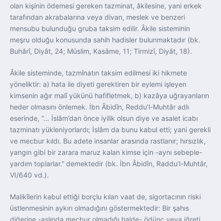
olan kişinin ödemesi gereken tazminat, âkilesine, yani erkek
tarafından akrabalarına veya divan, meslek ve benzeri
mensubu bulunduğu gruba taksim edilir. Âkile sisteminin
meşru olduğu konusunda sahih hadisler bulunmaktadır (bk.
Buhârî, Diyât, 24; Müslim, Kasâme, 11; Tirmizî, Diyât, 18).
Âkile sisteminde, tazmînatın taksim edilmesi iki hikmete
yöneliktir: a) hata ile diyeti gerektiren bir eylemi işleyen
kimsenin ağır malî yükünü hafifletmek, b) kazâya uğrayanların
heder olmasını önlemek. İbn Âbidîn, Reddu’l-Muhtâr adlı
eserinde, “… İslâm’dan önce iyilik olsun diye ve asalet icabı
tazminatı yükleniyorlardı; İslâm da bunu kabul etti; yani gerekli
ve mecbur kıldı. Bu adete insanlar arasında rastlanır; hırsızlık,
yangın gibi bir zarara maruz kalan kimse için -aynı sebeple-
yardım toplarlar.” demektedir (bk. İbn Âbidîn, Raddu’l-Muhtâr,
VI/640 vd.).
Malikîlerin kabul ettiği borçlu kılan vaat de, sigortacının riski
üstlenmesinin aykırı olmadığını göstermektedir: Bir şahıs
diğerine -aslında mecbur olmadığı halde- ödünç veya iğreti