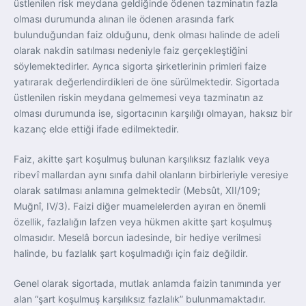
üstlenilen risk meydana geldiğinde ödenen tazminatın fazla
olması durumunda alınan ile ödenen arasında fark
bulunduğundan faiz olduğunu, denk olması halinde de adeli
olarak nakdin satılması nedeniyle faiz gerçekleştiğini
söylemektedirler. Ayrıca sigorta şirketlerinin primleri faize
yatırarak değerlendirdikleri de öne sürülmektedir. Sigortada
üstlenilen riskin meydana gelmemesi veya tazminatın az
olması durumunda ise, sigortacının karşılığı olmayan, haksız bir
kazanç elde ettiği ifade edilmektedir.
Faiz, akitte şart koşulmuş bulunan karşılıksız fazlalık veya
ribevî mallardan aynı sınıfa dahil olanların birbirleriyle veresiye
olarak satılması anlamına gelmektedir (Mebsût, XII/109;
Muğnî, IV/3). Faizi diğer muamelelerden ayıran en önemli
özellik, fazlalığın lafzen veya hükmen akitte şart koşulmuş
olmasıdır. Meselâ borcun iadesinde, bir hediye verilmesi
halinde, bu fazlalık şart koşulmadığı için faiz değildir.
Genel olarak sigortada, mutlak anlamda faizin tanımında yer
alan “şart koşulmuş karşılıksız fazlalık” bulunmamaktadır.