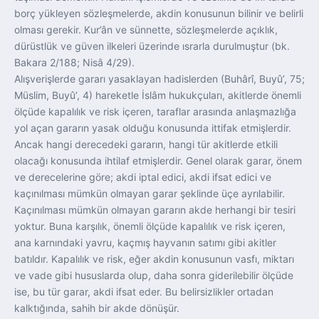
borç yükleyen sözleşmelerde, akdin konusunun bilinir ve belirli
olması gerekir. Kur’ân ve sünnette, sözleşmelerde açıklık,
dürüstlük ve güven ilkeleri üzerinde ısrarla durulmuştur (bk.
Bakara 2/188; Nisâ 4/29).
Alışverişlerde gararı yasaklayan hadislerden (Buhârî, Buyû’, 75;
Müslim, Buyû’, 4) hareketle İslâm hukukçuları, akitlerde önemli
ölçüde kapalılık ve risk içeren, taraflar arasında anlaşmazlığa
yol açan gararın yasak olduğu konusunda ittifak etmişlerdir.
Ancak hangi derecedeki gararın, hangi tür akitlerde etkili
olacağı konusunda ihtilaf etmişlerdir. Genel olarak garar, önem
ve derecelerine göre; akdi iptal edici, akdi ifsat edici ve
kaçınılması mümkün olmayan garar şeklinde üçe ayrılabilir.
Kaçınılması mümkün olmayan gararın akde herhangi bir tesiri
yoktur. Buna karşılık, önemli ölçüde kapalılık ve risk içeren,
ana karnındaki yavru, kaçmış hayvanın satımı gibi akitler
batıldır. Kapalılık ve risk, eğer akdin konusunun vasfı, miktarı
ve vade gibi hususlarda olup, daha sonra giderilebilir ölçüde
ise, bu tür garar, akdi ifsat eder. Bu belirsizlikler ortadan
kalktığında, sahih bir akde dönüşür.