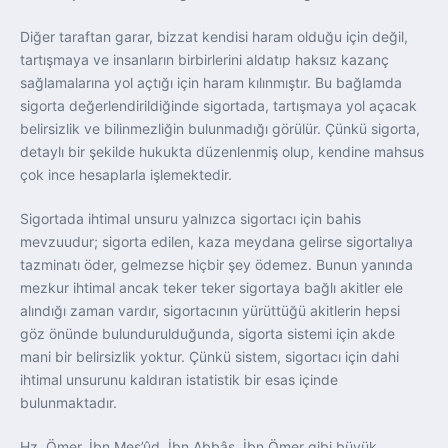
Diğer taraftan garar, bizzat kendisi haram olduğu için değil,
tartışmaya ve insanların birbirlerini aldatıp haksız kazanç
sağlamalarına yol açtığı için haram kılınmıştır. Bu bağlamda
sigorta değerlendirildiğinde sigortada, tartışmaya yol açacak
belirsizlik ve bilinmezliğin bulunmadığı görülür. Çünkü sigorta,
detaylı bir şekilde hukukta düzenlenmiş olup, kendine mahsus
çok ince hesaplarla işlemektedir.
Sigortada ihtimal unsuru yalnızca sigortacı için bahis
mevzuudur; sigorta edilen, kaza meydana gelirse sigortalıya
tazminatı öder, gelmezse hiçbir şey ödemez. Bunun yanında
mezkur ihtimal ancak teker teker sigortaya bağlı akitler ele
alındığı zaman vardır, sigortacının yürüttüğü akitlerin hepsi
göz önünde bulundurulduğunda, sigorta sistemi için akde
mani bir belirsizlik yoktur. Çünkü sistem, sigortacı için dahi
ihtimal unsurunu kaldıran istatistik bir esas içinde
bulunmaktadır.
Hz. Ömer, İbn Mes’ûd, İbn Abbâs, İbn Ömer gibi büyük