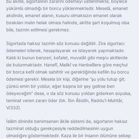
bu akitle, sigortalının zararını ödemeyi üstlenmekte, böylece
yükümlü olmadığı bir borcu yüklenmektedir. Meselâ, emanet
akdinde, emanet alanın, kusuru olmaksızın emanet olarak
bırakılan malın helak olması halinde, akitte şart koşulmuş olsa
bile, tazmin edilmesi gerekmez.
Sigortada haksız tazmin söz konusu değildir. Zira sigortacı
ödemeleri bilerek, hesaplayarak ve isteyerek yapmaktadır.
Kaldı ki bunun benzeri, kefalet, muvalât gibi meşru akitlerde
de bulunmaktadır. Hanefî, Malikî ve Hanbelîlere göre meçhul
bir borca kefil olmak sahihtir ve gerektiğinde kefilin bu borcu
ödemesi gerekir. Mesela bir kişi, diğerine “şu yolu tutup git;
çünkü emin bir yoldur, eğer başına bir şey gelirse ben
ödeyeceğim” dese, o da söz konusu yoldan giderken soyulsa,
teminat veren zararı öder (bk. İbn Âbidîn, Raddu’l-Muhtâr,
V/332).
İslâm dininde benimsenen âkile sistemi de, sigortanın haksız
tazminat olduğu gerekçesiyle reddedilmesinin uygun
olmadığını göstermektedir. Kaza ile bir insanın ölümüne sebep