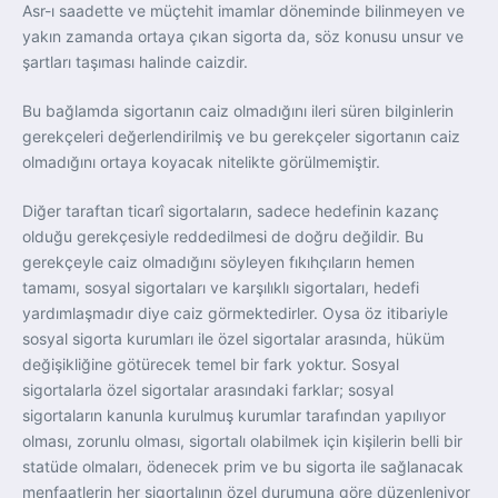
Asr-ı saadette ve müçtehit imamlar döneminde bilinmeyen ve
yakın zamanda ortaya çıkan sigorta da, söz konusu unsur ve
şartları taşıması halinde caizdir.
Bu bağlamda sigortanın caiz olmadığını ileri süren bilginlerin
gerekçeleri değerlendirilmiş ve bu gerekçeler sigortanın caiz
olmadığını ortaya koyacak nitelikte görülmemiştir.
Diğer taraftan ticarî sigortaların, sadece hedefinin kazanç
olduğu gerekçesiyle reddedilmesi de doğru değildir. Bu
gerekçeyle caiz olmadığını söyleyen fıkıhçıların hemen
tamamı, sosyal sigortaları ve karşılıklı sigortaları, hedefi
yardımlaşmadır diye caiz görmektedirler. Oysa öz itibariyle
sosyal sigorta kurumları ile özel sigortalar arasında, hüküm
değişikliğine götürecek temel bir fark yoktur. Sosyal
sigortalarla özel sigortalar arasındaki farklar; sosyal
sigortaların kanunla kurulmuş kurumlar tarafından yapılıyor
olması, zorunlu olması, sigortalı olabilmek için kişilerin belli bir
statüde olmaları, ödenecek prim ve bu sigorta ile sağlanacak
menfaatlerin her sigortalının özel durumuna göre düzenleniyor