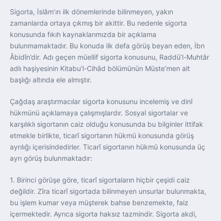
Sigorta, İslâm’ın ilk dönemlerinde bilinmeyen, yakın
zamanlarda ortaya çıkmış bir akittir. Bu nedenle sigorta
konusunda fıkıh kaynaklarımızda bir açıklama
bulunmamaktadır. Bu konuda ilk defa görüş beyan eden, İbn
Âbidîn’dir. Adı geçen müellif sigorta konusunu, Raddü’l-Muhtâr
adlı haşiyesinin Kitabu’l-Cihâd bölümünün Müste’men alt
başlığı altında ele almıştır.
Çağdaş araştırmacılar sigorta konusunu incelemiş ve dinî
hükmünü açıklamaya çalışmışlardır. Sosyal sigortalar ve
karşılıklı sigortanın caiz olduğu konusunda bu bilginler ittifak
etmekle birlikte, ticarî sigortanın hükmü konusunda görüş
ayrılığı içerisindedirler. Ticarî sigortanın hükmü konusunda üç
ayrı görüş bulunmaktadır:
1. Birinci görüşe göre, ticarî sigortaların hiçbir çeşidi caiz
değildir. Zîra ticarî sigortada bilinmeyen unsurlar bulunmakta,
bu işlem kumar veya müşterek bahse benzemekte, faiz
içermektedir. Ayrıca sigorta haksız tazmindir. Sigorta akdi,