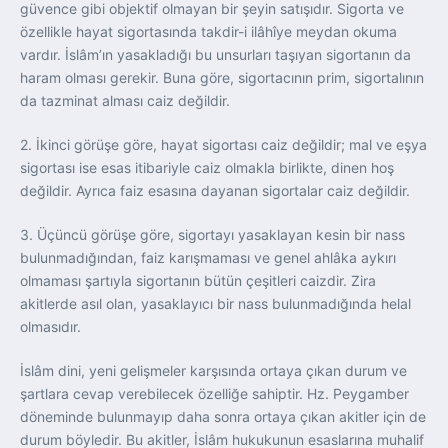
güvence gibi objektif olmayan bir şeyin satışıdır. Sigorta ve
özellikle hayat sigortasında takdir-i ilâhîye meydan okuma
vardır. İslâm’ın yasakladığı bu unsurları taşıyan sigortanın da
haram olması gerekir. Buna göre, sigortacının prim, sigortalının
da tazminat alması caiz değildir.
2. İkinci görüşe göre, hayat sigortası caiz değildir; mal ve eşya
sigortası ise esas itibariyle caiz olmakla birlikte, dinen hoş
değildir. Ayrıca faiz esasına dayanan sigortalar caiz değildir.
3. Üçüncü görüşe göre, sigortayı yasaklayan kesin bir nass
bulunmadığından, faiz karışmaması ve genel ahlâka aykırı
olmaması şartıyla sigortanın bütün çeşitleri caizdir. Zira
akitlerde asıl olan, yasaklayıcı bir nass bulunmadığında helal
olmasıdır.
İslâm dini, yeni gelişmeler karşısında ortaya çıkan durum ve
şartlara cevap verebilecek özelliğe sahiptir. Hz. Peygamber
döneminde bulunmayıp daha sonra ortaya çıkan akitler için de
durum böyledir. Bu akitler, İslâm hukukunun esaslarına muhalif