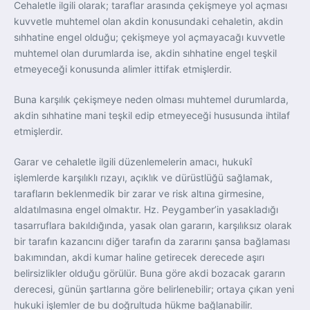
Cehaletle ilgili olarak; taraflar arasında çekişmeye yol açması
kuvvetle muhtemel olan akdin konusundaki cehaletin, akdin
sıhhatine engel olduğu; çekişmeye yol açmayacağı kuvvetle
muhtemel olan durumlarda ise, akdin sıhhatine engel teşkil
etmeyeceği konusunda alimler ittifak etmişlerdir.
Buna karşılık çekişmeye neden olması muhtemel durumlarda,
akdin sıhhatine mani teşkil edip etmeyeceği hususunda ihtilaf
etmişlerdir.
Garar ve cehaletle ilgili düzenlemelerin amacı, hukukî
işlemlerde karşılıklı rızayı, açıklık ve dürüstlüğü sağlamak,
tarafların beklenmedik bir zarar ve risk altına girmesine,
aldatılmasına engel olmaktır. Hz. Peygamber’in yasakladığı
tasarruflara bakıldığında, yasak olan gararın, karşılıksız olarak
bir tarafın kazancını diğer tarafın da zararını şansa bağlaması
bakımından, akdi kumar haline getirecek derecede aşırı
belirsizlikler olduğu görülür. Buna göre akdi bozacak gararın
derecesi, günün şartlarına göre belirlenebilir; ortaya çıkan yeni
hukuki işlemler de bu doğrultuda hükme bağlanabilir.