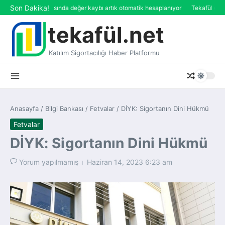
İçeriğe atla
Son Dakika!
Trafik sigortasında değer kaybı artık otomatik hesaplanıyor
Tekafül devi Et
tekafül.net
Katılım Sigortacılığı Haber Platformu
Anasayfa
/
Bilgi Bankası
/
Fetvalar
/
DİYK: Sigortanın Dini Hükmü
Fetvalar
DİYK: Sigortanın Dini Hükmü
Yorum yapılmamış
Haziran 14, 2023
6:23 am