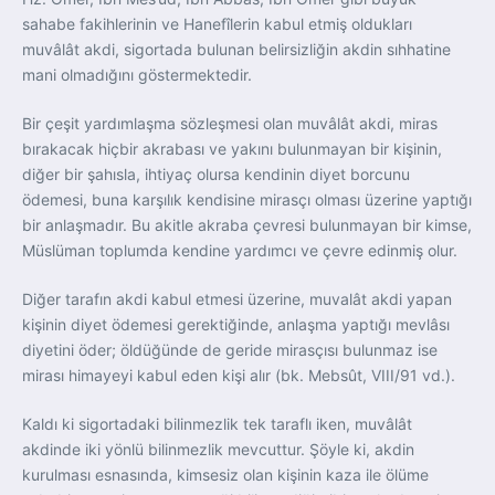
sahabe fakihlerinin ve Hanefîlerin kabul etmiş oldukları
muvâlât akdi, sigortada bulunan belirsizliğin akdin sıhhatine
mani olmadığını göstermektedir.
Bir çeşit yardımlaşma sözleşmesi olan muvâlât akdi, miras
bırakacak hiçbir akrabası ve yakını bulunmayan bir kişinin,
diğer bir şahısla, ihtiyaç olursa kendinin diyet borcunu
ödemesi, buna karşılık kendisine mirasçı olması üzerine yaptığı
bir anlaşmadır. Bu akitle akraba çevresi bulunmayan bir kimse,
Müslüman toplumda kendine yardımcı ve çevre edinmiş olur.
Diğer tarafın akdi kabul etmesi üzerine, muvalât akdi yapan
kişinin diyet ödemesi gerektiğinde, anlaşma yaptığı mevlâsı
diyetini öder; öldüğünde de geride mirasçısı bulunmaz ise
mirası himayeyi kabul eden kişi alır (bk. Mebsût, VIII/91 vd.).
Kaldı ki sigortadaki bilinmezlik tek taraflı iken, muvâlât
akdinde iki yönlü bilinmezlik mevcuttur. Şöyle ki, akdin
kurulması esnasında, kimsesiz olan kişinin kaza ile ölüme