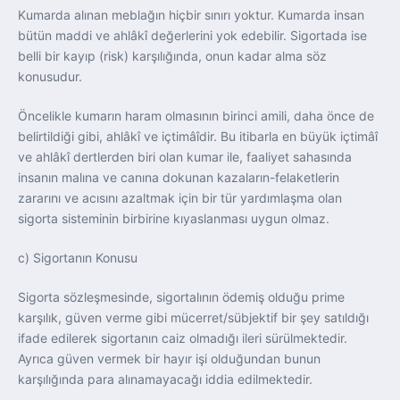
Kumarda alınan meblağın hiçbir sınırı yoktur. Kumarda insan
bütün maddi ve ahlâkî değerlerini yok edebilir. Sigortada ise
belli bir kayıp (risk) karşılığında, onun kadar alma söz
konusudur.
Öncelikle kumarın haram olmasının birinci amili, daha önce de
belirtildiği gibi, ahlâkî ve içtimâîdir. Bu itibarla en büyük içtimâî
ve ahlâkî dertlerden biri olan kumar ile, faaliyet sahasında
insanın malına ve canına dokunan kazaların-felaketlerin
zararını ve acısını azaltmak için bir tür yardımlaşma olan
sigorta sisteminin birbirine kıyaslanması uygun olmaz.
c) Sigortanın Konusu
Sigorta sözleşmesinde, sigortalının ödemiş olduğu prime
karşılık, güven verme gibi mücerret/sübjektif bir şey satıldığı
ifade edilerek sigortanın caiz olmadığı ileri sürülmektedir.
Ayrıca güven vermek bir hayır işi olduğundan bunun
karşılığında para alınamayacağı iddia edilmektedir.