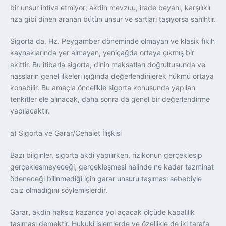
bir unsur ihtiva etmiyor; akdin mevzuu, irade beyanı, karşılıklı
rıza gibi dinen aranan bütün unsur ve şartları taşıyorsa sahihtir.
Sigorta da, Hz. Peygamber döneminde olmayan ve klasik fıkıh
kaynaklarında yer almayan, yeniçağda ortaya çıkmış bir
akittir. Bu itibarla sigorta, dinin maksatları doğrultusunda ve
nassların genel ilkeleri ışığında değerlendirilerek hükmü ortaya
konabilir. Bu amaçla öncelikle sigorta konusunda yapılan
tenkitler ele alınacak, daha sonra da genel bir değerlendirme
yapılacaktır.
a) Sigorta ve Garar/Cehalet İlişkisi
Bazı bilginler, sigorta akdi yapılırken, rizikonun gerçekleşip
gerçekleşmeyeceği, gerçekleşmesi halinde ne kadar tazminat
ödeneceği bilinmediği için garar unsuru taşıması sebebiyle
caiz olmadığını söylemişlerdir.
Garar
,
akdin haksız kazanca yol açacak ölçüde kapalılık
taşıması demektir. Hukukî işlemlerde ve özellikle de iki tarafa