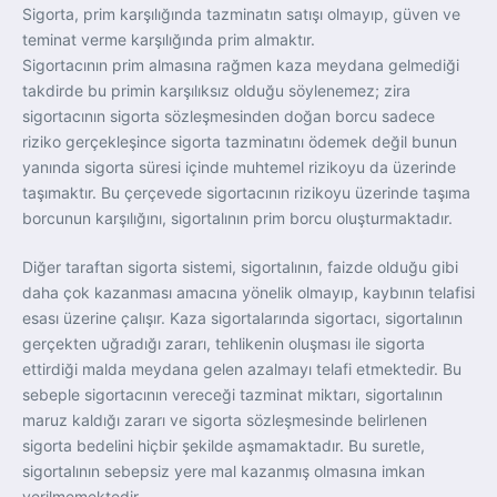
Sigorta, prim karşılığında tazminatın satışı olmayıp, güven ve
teminat verme karşılığında prim almaktır.
Sigortacının prim almasına rağmen kaza meydana gelmediği
takdirde bu primin karşılıksız olduğu söylenemez; zira
sigortacının sigorta sözleşmesinden doğan borcu sadece
riziko gerçekleşince sigorta tazminatını ödemek değil bunun
yanında sigorta süresi içinde muhtemel rizikoyu da üzerinde
taşımaktır. Bu çerçevede sigortacının rizikoyu üzerinde taşıma
borcunun karşılığını, sigortalının prim borcu oluşturmaktadır.
Diğer taraftan sigorta sistemi, sigortalının, faizde olduğu gibi
daha çok kazanması amacına yönelik olmayıp, kaybının telafisi
esası üzerine çalışır. Kaza sigortalarında sigortacı, sigortalının
gerçekten uğradığı zararı, tehlikenin oluşması ile sigorta
ettirdiği malda meydana gelen azalmayı telafi etmektedir. Bu
sebeple sigortacının vereceği tazminat miktarı, sigortalının
maruz kaldığı zararı ve sigorta sözleşmesinde belirlenen
sigorta bedelini hiçbir şekilde aşmamaktadır. Bu suretle,
sigortalının sebepsiz yere mal kazanmış olmasına imkan
verilmemektedir.