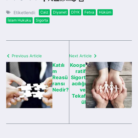
Etiketlendi:
Caiz
Diyanet
DİYK
Fetva
Hüküm
İslam Hukuku
Sigorta
Previous Article
Next Article
Katılı
Koope
m
ratif
Reasü
Sigort
ransı
acılığı
Nedir?
ve
Tekaf
ül