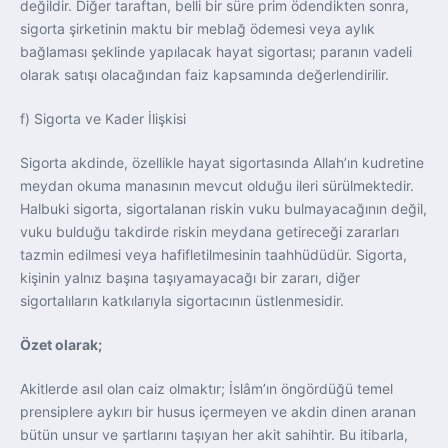
değildir. Diğer taraftan, belli bir süre prim ödendikten sonra,
sigorta şirketinin maktu bir meblağ ödemesi veya aylık
bağlaması şeklinde yapılacak hayat sigortası; paranın vadeli
olarak satışı olacağından faiz kapsamında değerlendirilir.
f) Sigorta ve Kader İlişkisi
Sigorta akdinde, özellikle hayat sigortasında Allah’ın kudretine
meydan okuma manasının mevcut olduğu ileri sürülmektedir.
Halbuki sigorta, sigortalanan riskin vuku bulmayacağının değil,
vuku bulduğu takdirde riskin meydana getireceği zararları
tazmin edilmesi veya hafifletilmesinin taahhüdüdür. Sigorta,
kişinin yalnız başına taşıyamayacağı bir zararı, diğer
sigortalıların katkılarıyla sigortacının üstlenmesidir.
Özet olarak;
Akitlerde asıl olan caiz olmaktır; İslâm’ın öngördüğü temel
prensiplere aykırı bir husus içermeyen ve akdin dinen aranan
bütün unsur ve şartlarını taşıyan her akit sahihtir. Bu itibarla,