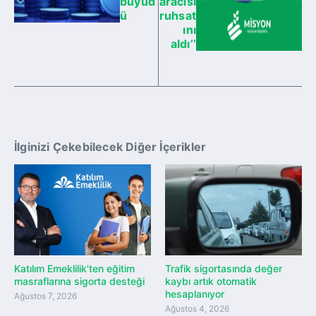
büyüd
aracısı
ü
ruhsat
ını
aldı’’
İlginizi Çekebilecek Diğer İçerikler
Katılım Emeklilik’ten eğitim
Trafik sigortasında değer
masraflarına sigorta desteği
kaybı artık otomatik
hesaplanıyor
Ağustos 7, 2026
Ağustos 4, 2026