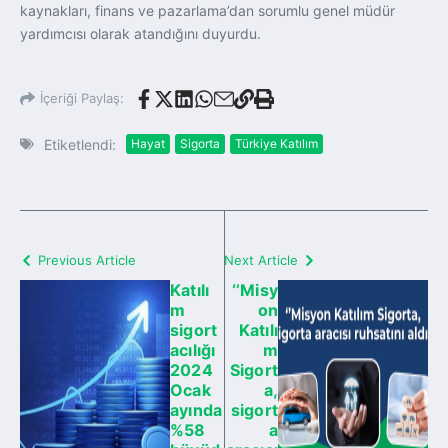
kaynakları, finans ve pazarlama’dan sorumlu genel müdür
yardımcısı olarak atandığını duyurdu.
İçeriği Paylaş:
Etiketlendi:
Hayat
Sigorta
Türkiye Katılım
Previous Article
Next Article
Katılı
‘’Misy
m
on
sigort
Katılı
acılığı
m
2024
Sigort
Ocak
a,
ayında
sigort
%58
a