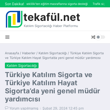
İçeriğe atla
Son Dakika!
Katılım Emeklilik’ten eğitim masraflarına sigorta desteği
Trafik sigorta
tekafül.net
Katılım Sigortacılığı Haber Platformu
Anasayfa
/
Haberler
/
Katılım Sigortacılığı
/
Türkiye Katılım Sigorta
ve Türkiye Katılım Hayat Sigorta’da yeni genel müdür yardımcısı
Katılım Sigortacılığı
Türkiye Katılım Sigorta ve
Türkiye Katılım Hayat
Sigorta’da yeni genel müdür
yardımcısı
Yorum yapılmamış
Şubat 29, 2024
12:45 pm