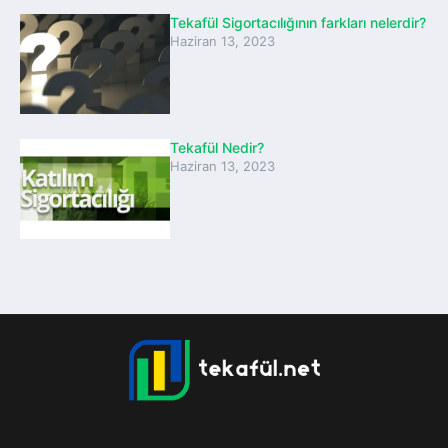
Tekafül Sigortacılığının farkları nelerdir?
Haziran 13, 2023
Tekafül Nedir?
Haziran 13, 2023