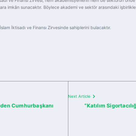
adı ve Finansı Zirvesi, hem akademisyenlerin hem de sektörün önde gel
ara imkân sunacaktır. Böylece akademi ve sektör arasındaki işbirliklerin
slam İktisadı ve Finansı Zirvesinde sahiplerini bulacaktır.
Next Article
i’nden Cumhurbaşkanı
“Katılım Sigortacıl