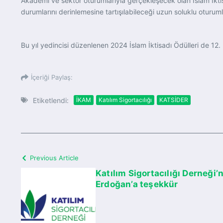
Akademi ve sektör oturumlarıyla gerçekleşecek olan İslam İktis
durumlarını derinlemesine tartışılabileceği uzun soluklu oturuml
Bu yıl yedincisi düzenlenen 2024 İslam İktisadı Ödülleri de 12. İ
İçeriği Paylaş:
Etiketlendi:
İKAM
Katılım Sigortacılığı
KATSİDER
Previous Article
Katılım Sigortacılığı Derneğ
Erdoğan’a teşekkür