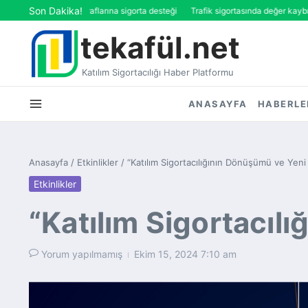
İçeriğe atla
Son Dakika!
’ten eğitim masraflarına sigorta desteği
Trafik sigortasında değer kaybı artık 
tekafül.net
Katılım Sigortacılığı Haber Platformu
ANASAYFA
HABERLE
Anasayfa
/
Etkinlikler
/
“Katılım Sigortacılığının Dönüşümü ve Yeni
Etkinlikler
“Katılım Sigortacıl
Yorum yapılmamış
Ekim 15, 2024
7:10 am