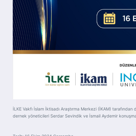
İLKE Vakfı İslam İktisadı Araştırma Merkezi (İKAM) tarafından d
dernek yöneticileri Serdar Sevindik ve İsmail Aydemir konuşma