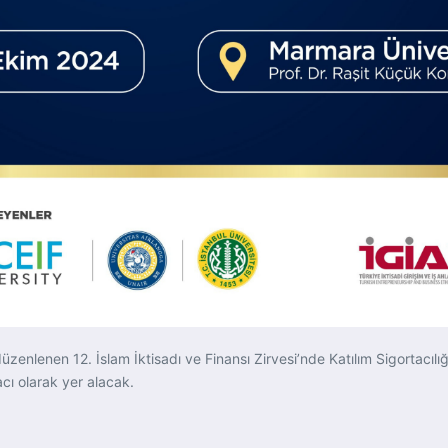
üzenlenen 12. İslam İktisadı ve Finansı Zirvesi’nde Katılım Sigortacı
cı olarak yer alacak.