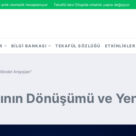
otomatik hesaplanıyor
Tekafül devi Etiqa’da ortaklık yapısı değişiyor
TSB’den 
R
BILGI BANKASI
TEKAFÜL SÖZLÜĞÜ
ETKINLIKLER
 Model Arayışları”
ığının Dönüşümü ve Yen