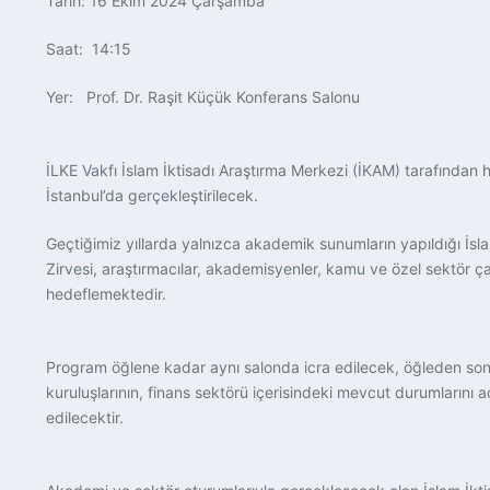
Tarih: 16 Ekim 2024 Çarşamba
Saat: 14:15
Yer: Prof. Dr. Raşit Küçük Konferans Salonu
İLKE Vakfı İslam İktisadı Araştırma Merkezi (İKAM) tarafından he
İstanbul’da gerçekleştirilecek.
Geçtiğimiz yıllarda yalnızca akademik sunumların yapıldığı İslam
Zirvesi, araştırmacılar, akademisyenler, kamu ve özel sektör çalış
hedeflemektedir.
Program öğlene kadar aynı salonda icra edilecek, öğleden son
kuruluşlarının, finans sektörü içerisindeki mevcut durumlarını a
edilecektir.