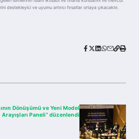
en isimlerinin İslam iktisadı ve finansı konularını ve mevcut
i destekleyici ve uyumu artırıcı fırsatlar ortaya çıkacaktır.
ığının Dönüşümü ve Yeni Model
Arayışları Paneli” düzenlendi