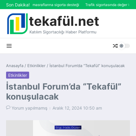
İçeriğe atla
Son Dakika!
meklilik’ten eğitim masraflarına sigorta desteği
Trafik sigortasında değer kaybı
tekafül.net
Katılım Sigortacılığı Haber Platformu
Anasayfa
/
Etkinlikler
/
İstanbul Forum’da “Tekafül” konuşulacak
Etkinlikler
İstanbul Forum’da “Tekafül”
konuşulacak
Yorum yapılmamış
Aralık 12, 2024
10:50 am