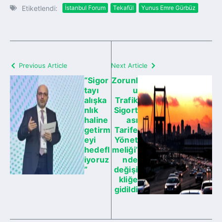
Etiketlendi:
İstanbul Forum
Tekafül
Yunus Emre Gürbüz
Previous Article
Next Article
“Sigor
Zorunl
tayı
u
alışka
Trafik
nlık
Sigort
haline
ası
getirm
Tarife
eyi
Yönet
hedefl
meliği’
iyoruz
nde
”
değişi
kliğe
gidildi