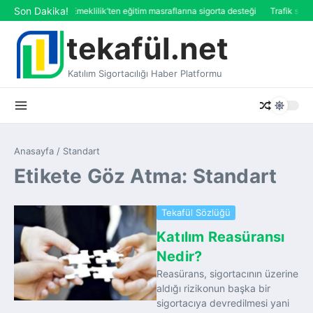
İçeriğe atla
Son Dakika!
Katılım Emeklilik’ten eğitim masraflarına sigorta desteği
Trafik sigo
tekafül.net
Katılım Sigortacılığı Haber Platformu
Anasayfa
/
Standart
Etikete Göz Atma: Standart
Tekafül Sözlüğü
Katılım Reasüransı
Nedir?
Reasürans, sigortacının üzerine
aldığı rizikonun başka bir
sigortacıya devredilmesi yani