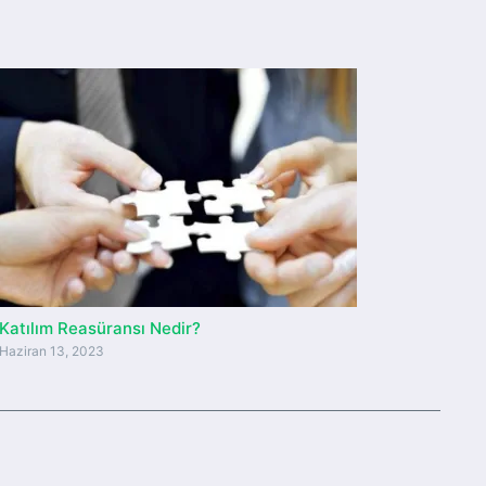
Katılım Reasüransı Nedir?
Haziran 13, 2023