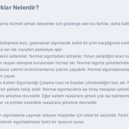
klar Nelerdir?
orta hizmeti almak isteyenler için gösterge olan bu farklar, daha kalit
zleşmesi iken, geleneksel sigortacılık belirli bir prim karşılığında katılı
 ise risk transferi sistemiyle işler.
i üstlenirler. Normal sigortadaki iştirakler, fonun sahipliğini aracı kuru
en oluşan danışma kurulundan hizmet alır. Normal sigorta şirketlerind
faizsiz yatırım enstrümanlarına yatırım yapabilir. Normal sigortalamada 
 yapılır.
atılım Sigortacılığı Çalışma Usul ve Esasları yönetmeliğini baz alır. 
bir şekilde takip edilir. Normal sigortacılıkta ise birey hesapları şirke
ans şirketine devredilir. Eğer katılım reasürans şirketi yok ise belirlenm
ler ve primler kesinlikle reasürans şirketine devredilir.
dan sigortalama yapmak isteyen müşteriler için ideal bir seçimdir. Far
ederek sigortalamada farklı bir opsiyon sunar.