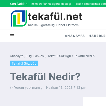
İçeriğe atla
Son Dakika!
Emeklilik’ten eğitim masraflarına sigorta desteği
Trafik sigortasında değer kay
tekafül.net
Katılım Sigortacılığı Haber Platformu
ANASAYFA
HABERLE
Anasayfa
/
Bilgi Bankası
/
Tekafül Sözlüğü
/
Tekafül Nedir?
Tekafül Sözlüğü
Tekafül Nedir?
Yorum yapılmamış
Haziran 13, 2023
7:13 pm