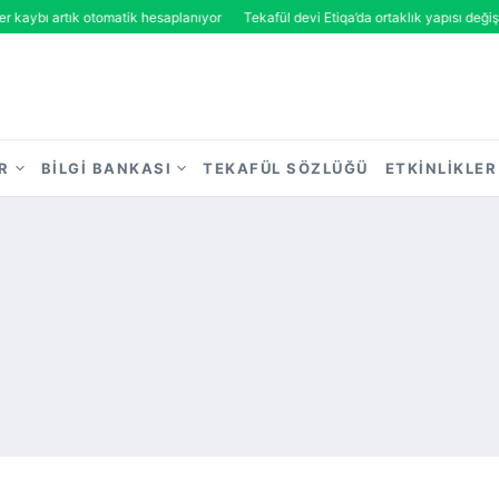
bı artık otomatik hesaplanıyor
Tekafül devi Etiqa’da ortaklık yapısı değişiyor
R
BILGI BANKASI
TEKAFÜL SÖZLÜĞÜ
ETKINLIKLER