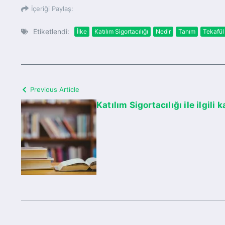
İçeriği Paylaş:
Etiketlendi:
İlke
Katılım Sigortacılığı
Nedir
Tanım
Tekafül
Previous Article
Katılım Sigortacılığı ile ilgili 