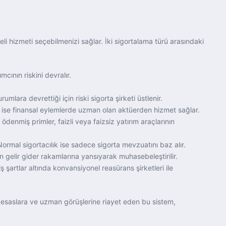
eli hizmeti seçebilmenizi sağlar. İki sigortalama türü arasındaki
mcının riskini devralır.
mlara devrettiği için riski sigorta şirketi üstlenir.
e ise finansal eylemlerde uzman olan aktüerden hizmet sağlar.
ödenmiş primler, faizli veya faizsiz yatırım araçlarının
Normal sigortacılık ise sadece sigorta mevzuatını baz alır.
tin gelir gider rakamlarına yansıyarak muhasebeleştirilir.
iş şartlar altında konvansiyonel reasürans şirketleri ile
klı esaslara ve uzman görüşlerine riayet eden bu sistem,