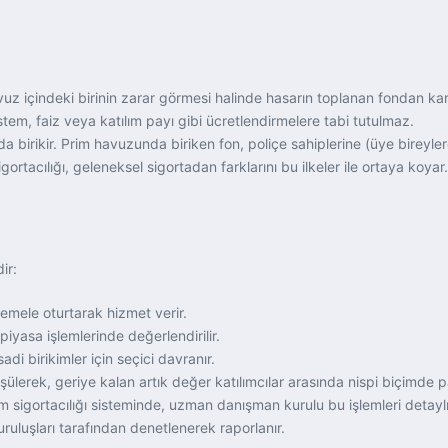
, havuz içindeki birinin zarar görmesi halinde hasarın toplanan fondan 
sistem, faiz veya katılım payı gibi ücretlendirmelere tabi tutulmaz.
a birikir. Prim havuzunda biriken fon, poliçe sahiplerine (üye bireyle
ortacılığı, geleneksel sigortadan farklarını bu ilkeler ile ortaya koyar.
ir:
temele oturtarak hizmet verir.
piyasa işlemlerinde değerlendirilir.
i birikimler için seçici davranır.
rek, geriye kalan artık değer katılımcılar arasında nispi biçimde payl
lım sigortacılığı sisteminde, uzman danışman kurulu bu işlemleri detaylı
uruluşları tarafından denetlenerek raporlanır.