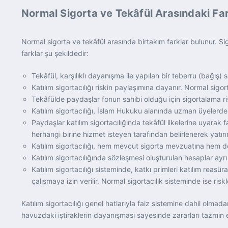
Normal Sigorta ve Tekâfül Arasındaki Far
Normal sigorta ve tekâfül arasında birtakım farklar bulunur. Sig
farklar şu şekildedir:
Tekâfül, karşılıklı dayanışma ile yapılan bir teberru (bağış) sö
Katılım sigortacılığı riskin paylaşımına dayanır. Normal sigorta
Tekâfülde paydaşlar fonun sahibi olduğu için sigortalama riskin
Katılım sigortacılığı, İslam Hukuku alanında uzman üyelerd
Paydaşlar katılım sigortacılığında tekâfül ilkelerine uyarak 
herhangi birine hizmet isteyen tarafından belirlenerek yatırım
Katılım sigortacılığı, hem mevcut sigorta mevzuatına hem de K
Katılım sigortacılığında sözleşmesi oluşturulan hesaplar ayrı 
Katılım sigortacılığı sisteminde, katkı primleri katılım reasür
çalışmaya izin verilir. Normal sigortacılık sisteminde ise risk
Katılım sigortacılığı genel hatlarıyla faiz sistemine dahil olma
havuzdaki iştiraklerin dayanışması sayesinde zararları tazmin 