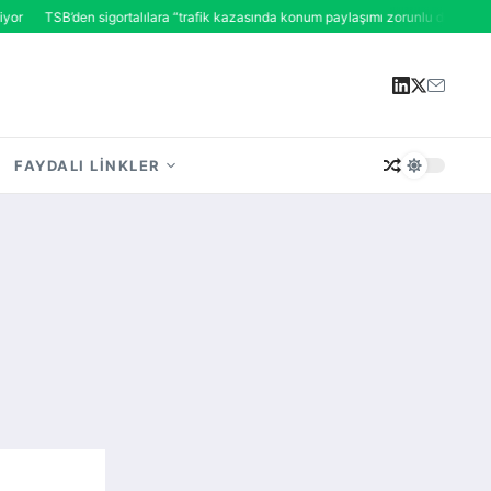
TSB’den sigortalılara “trafik kazasında konum paylaşımı zorunlu değil” mesajı
FAYDALI LINKLER